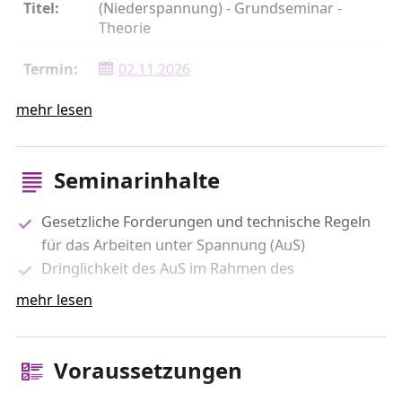
(Niederspannung) - Grundseminar -
Theorie
02.11.2026
mehr lesen
1 Tag
Erfurt TEAG Akademie
Seminarinhalte
1
Gesetzliche Forderungen und technische Regeln
2646
für das Arbeiten unter Spannung (AuS)
Dringlichkeit des AuS im Rahmen des
Arbeiten unter Spannung
(Niederspannung) - Grundseminar -
liberalisierten Strommarktes
mehr lesen
Praxis
Erläuterung der Arbeitsanweisung für AuS
Anwendbarkeit der unterschiedlichen
03.11. - 04.11.2026
Montagefolgen
Voraussetzungen
Aufgaben der Beauftragten für AuS
2 Tage