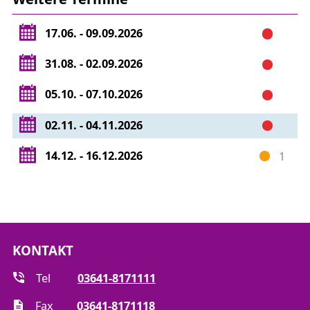
MF-NS 2 – Arbeiten an Kabelanlagen
17.06. - 09.09.2026
MF-NS 3 – Arbeiten an Schaltanlagen
MF-NS 4 – Arbeiten an Freileitungen
31.08. - 02.09.2026
MF-NS 5 – Arbeiten an
Verrechnungsmesseinheiten
05.10. - 07.10.2026
MF-NS 6 – Arbeiten an MSR-Anlagen
MF-NS 7 – Spezialarbeiten
02.11. - 04.11.2026
MF-NS 8 – Arbeiten an Gleichspannungsanlagen
14.12. - 16.12.2026
1
Gerne informieren wir Sie über die genauen Inhalte
der Montagefolgen.
KONTAKT
Tel
03641-8171111
Fax
03641-8171118