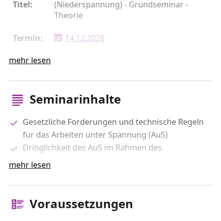
(Niederspannung) - Grundseminar -
Theorie
14.12.2026
mehr lesen
1 Tag
Erfurt TEAG Akademie
Seminarinhalte
1
Gesetzliche Forderungen und technische Regeln
2647
für das Arbeiten unter Spannung (AuS)
Dringlichkeit des AuS im Rahmen des
Arbeiten unter Spannung
(Niederspannung) - Grundseminar -
liberalisierten Strommarktes
mehr lesen
Praxis
Erläuterung der Arbeitsanweisung für AuS
Anwendbarkeit der unterschiedlichen
15.12. - 16.12.2026
Montagefolgen
Voraussetzungen
Aufgaben der Beauftragten für AuS
2 Tage