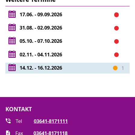
MF-NS 2 – Arbeiten an Kabelanlagen
17.06. - 09.09.2026
MF-NS 3 – Arbeiten an Schaltanlagen
MF-NS 4 – Arbeiten an Freileitungen
31.08. - 02.09.2026
MF-NS 5 – Arbeiten an
Verrechnungsmesseinheiten
05.10. - 07.10.2026
MF-NS 6 – Arbeiten an MSR-Anlagen
MF-NS 7 – Spezialarbeiten
02.11. - 04.11.2026
MF-NS 8 – Arbeiten an Gleichspannungsanlagen
14.12. - 16.12.2026
1
Gerne informieren wir Sie über die genauen Inhalte
der Montagefolgen.
KONTAKT
Tel
03641-8171111
Fax
03641-8171118