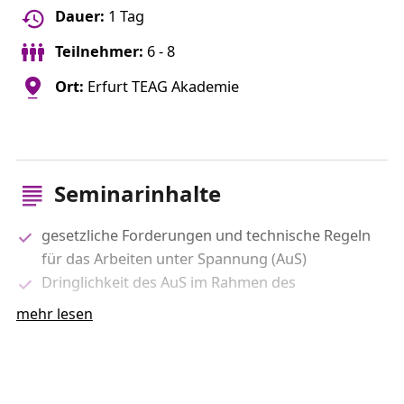
Dauer:
1 Tag
Teilnehmer:
6 - 8
Ort:
Erfurt TEAG Akademie
Seminarinhalte
gesetzliche Forderungen und technische Regeln
für das Arbeiten unter Spannung (AuS)
Dringlichkeit des AuS im Rahmen des
liberalisierten Strommarktes
mehr lesen
AuS-Erfahrungen in Europa in den Bereichen der
Nieder-, Mittel- und Hochspannung
Erläuterung der Arbeitsanweisung für AuS
Anwendbarkeit der unterschiedlichen