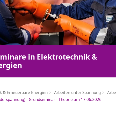
minare in Elektrotechnik &
ergien
ik & Erneuerbare Energien
Arbeiten unter Spannung
Arbe
derspannung) - Grundseminar - Theorie am 17.06.2026