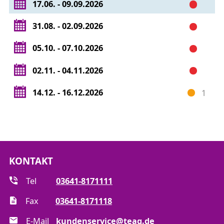
17.06. - 09.09.2026
MF-NS 3 – Arbeiten an Schaltanlagen
MF-NS 4 – Arbeiten an Freileitungen
31.08. - 02.09.2026
MF-NS 5 – Arbeiten an
Verrechnungsmesseinheiten
05.10. - 07.10.2026
MF-NS 6 – Arbeiten an MSR-Anlagen
MF-NS 7 – Spezialarbeiten
02.11. - 04.11.2026
MF-NS 8 – Arbeiten an Gleichspannungsanlagen
14.12. - 16.12.2026
1
Gerne informieren wir Sie über die genauen Inhalte
der Montagefolgen.
KONTAKT
Tel
03641-8171111
Fax
03641-8171118
E-Mail
kundenservice@teag.de