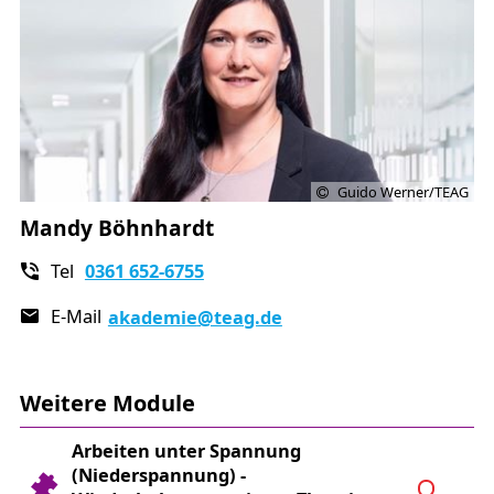
Ausstellung des Arbeitsauftrages
Durchführung praktischer Arbeiten nach den
spezifischen Montagefolgen laut
Anmeldeformular
Ablegen einer praktischen und schriftlichen
Prüfung
Guido Werner/TEAG
Mandy Böhnhardt
Tel
0361 652-6755
E-Mail
akademie
@teag.de
Weitere Module
Arbeiten unter Spannung
(Niederspannung) -