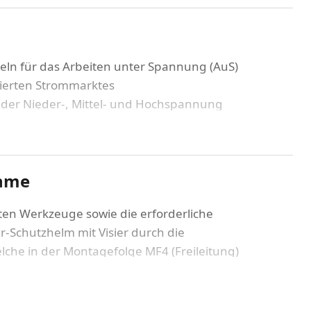
eln für das Arbeiten unter Spannung (AuS)
sierten Strommarktes
 der Nieder-, Mittel- und Hochspannung
gefolgen
ahme
ussetzung für die Durchführung von AuS
 Werkzeuge und Schutzvorrichtungen für AuS
gten Werkzeuge sowie die erforderliche
idung
r-Schutzhelm mit Visier durch die
che in der Montagefolge MF4 (Freileitung)
 PSAgA (Gurt) mitbringen. Die mitgebrachten PSA
der Montagefolgen
 Eine Ausbildung ohne zugelassene PSA/PSAgA ist
ätte nicht möglich.