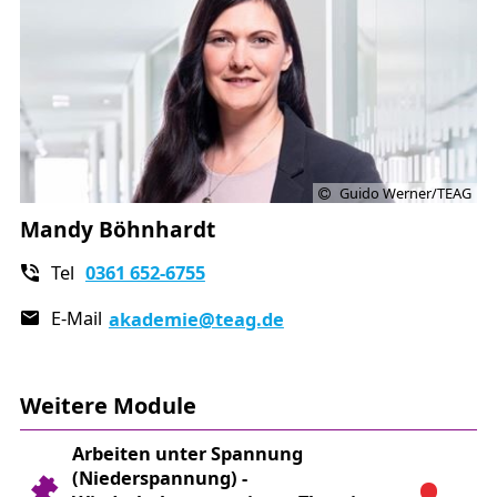
Ausstellung des Arbeitsauftrages
Durchführung praktischer Arbeiten nach den
spezifischen Montagefolgen laut
Anmeldeformular
Ablegen einer praktischen und schriftlichen
Prüfung
Guido Werner/TEAG
Mandy Böhnhardt
Tel
0361 652-6755
E-Mail
akademie
@teag.de
Weitere Module
Arbeiten unter Spannung
(Niederspannung) -