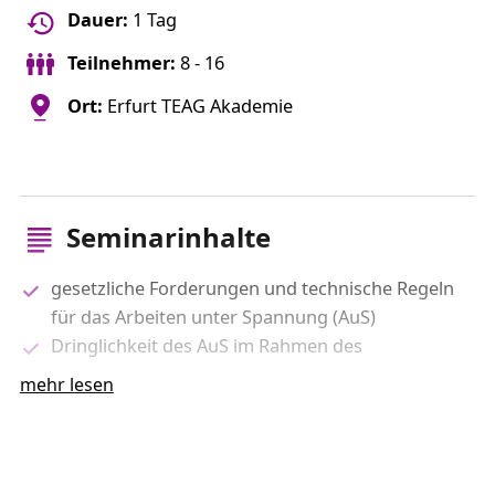
Dauer:
1 Tag
Teilnehmer:
8 - 16
Ort:
Erfurt TEAG Akademie
Seminarinhalte
gesetzliche Forderungen und technische Regeln
für das Arbeiten unter Spannung (AuS)
Dringlichkeit des AuS im Rahmen des
liberalisierten Strommarktes
mehr lesen
AuS-Erfahrungen in Europa in den Bereichen der
Nieder-, Mittel- und Hochspannung
Erläuterung der Arbeitsanweisung für AuS
Anwendbarkeit der unterschiedlichen