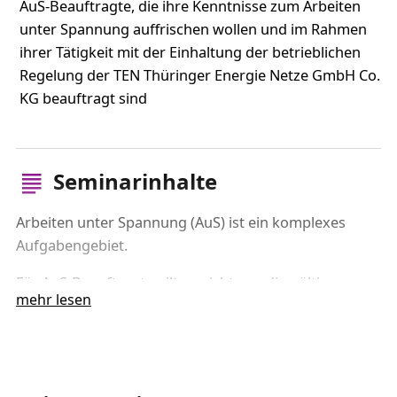
AuS-Beauftragte, die ihre Kenntnisse zum Arbeiten
unter Spannung auffrischen wollen und im Rahmen
ihrer Tätigkeit mit der Einhaltung der betrieblichen
Regelung der TEN Thüringer Energie Netze GmbH Co.
KG beauftragt sind
Seminarinhalte
Arbeiten unter Spannung (AuS) ist ein komplexes
Aufgabengebiet.
Für AuS-Beauftragte gilt es nicht nur, die gültigen
mehr lesen
Gesetze, aktuelle technische Normen und
einschlägige Vorschriften zum Arbeiten unter
Spannung im Blick zu behalten. Auch die betrieblichen
Regelungen des jeweiligen Netzbetreibers müssen