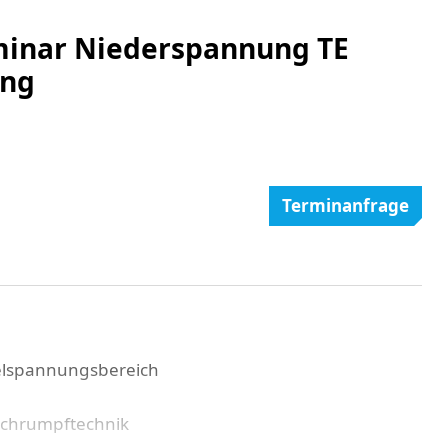
minar Niederspannung TE
ung
Terminanfrage
elspannungsbereich
chrumpftechnik