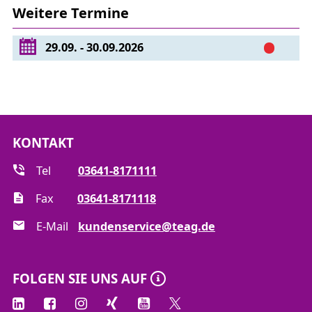
Querschnitte an Hausanschlusskästen
Weitere Termine
verwendete Kabeltypen z. B. NAYY, NAY2Y
29.09. - 30.09.2026
Normen/Vorschriften:
DIN EN 61439-5 Schaltgerätekombinationen in
öffentlichen Energieverteilungsnetzen
KONTAKT
DIN 46329 Kabelschuhe für Pressverbindungen
Tel
03641-8171111
Betriebsbereitschaftserklärung nach DGUV
Vorschrift 3, § 5 Absatz 4
Fax
03641-8171118
Bau- und Betriebsrichtlinie der Thüringer
E-Mail
kundenservice@teag.de
Energienetze GmbH & Co.KG
FOLGEN SIE UNS AUF