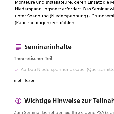
Monteure und Installateure, deren Einsatz die 
Niederspannungsnetz erfordert. Das Seminar wir
unter Spannung (Niederspannung) - Grundsemi
(Kabelmontagen) empfohlen
Seminarinhalte
Theoretischer Teil
:
Aufbau Niederspannungskabel (Querschnitte,
Unterschiede bei der Verarbeitung von VDE-
mehr lesen
Behandlung von Kabeln, Kabelverlegung un
Verbindungstechnologien in der Muffenmon
Verarbeitungshinweise Gießharz und Gegenü
Wichtige Hinweise zur Teiln
umweltbewusstes Verhalten, Gefahrenstoffe 
Zum Seminar benötigen Sie Ihre eigene PSA (Sic