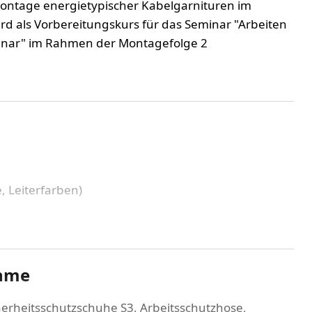
Montage energietypischer Kabelgarnituren im
d als Vorbereitungskurs für das Seminar "Arbeiten
nar" im Rahmen der Montagefolge 2
 Leiterfarben)
 und TGL Kabeln
d Biegeradien
tage
berstellung anderer Vergussstoffe
ahme
und Recycling
herheitsschutzschuhe S3, Arbeitsschutzhose,