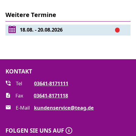
Aufbau der Niederspannungskabel nach DIN VDE
Weitere Termine
0276-603
Anforderungen an Gießharzformstoffe nach DIN
18.08. - 20.08.2026
0291 Teil 2
Prüfanforderungen für Garnituren von
Verteilerkabeln < 1kV nach DIN EN 50393
Betriebsbereitschaftserklärung nach DGUV
Vorschrift 3, § 5 Absatz 4
Bau- und Betriebsrichtlinie der Thüringer
KONTAKT
Energienetze GmbH & Co. KG
Tel
03641-8171111
Fax
03641-8171118
E-Mail
kundenservice@teag.de
FOLGEN SIE UNS AUF