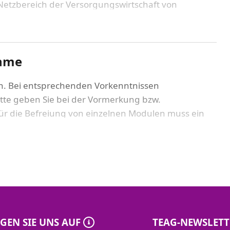
ttechnik (10 Tage)
 Netzbereich der Versorgungswirtschaft von
.2027
2 Stunden
Webinar
ahme
age)
n. Bei entsprechenden Vorkenntnissen
.2027
2 Stunden
Webinar
lagen Nieder- und Mittelspannung (5 Tage)
tte geben Sie bei der Vormerkung bzw.
r die Befreiung von einzelnen Modulen muss ein
Technische
(1 Tag)
den.
. - 19.03.2027
10 Tage
Universität
Ilmenau
itsschutz für operativ tätige Führungskräfte (3
Erfurt
. - 14.04.2027
3 Tage
TEAG
Akademie
ngen
Erfurt
.2027
1 Tag
TEAG
GEN SIE UNS AUF
TEAG-NEWSLETT