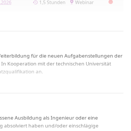
.2026
1,5 Stunden
Webinar
.2026
1,5 Stunden
Webinar
Erfurt
5
. - 11.12.2026
5 Tage
TEAG
Akademie
Weiterbildung für die neuen Aufgabenstellungen der
. In Kooperation mit der technischen Universität
.2027
1,5 Stunden
Webinar
zqualifikation an.
.2027
1,5 Stunden
Webinar
.2027
2 Stunden
Webinar
7: 8.1. / 15.1.
ossene Ausbildung als Ingenieur oder eine
ng absolviert haben und/oder einschlägige
.2027
2 Stunden
Webinar