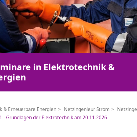
minare in Elektrotechnik &
ergien
ik & Erneuerbare Energien
Netzingenieur Strom
Netzinge
1 - Grundlagen der Elektrotechnik am 20.11.2026