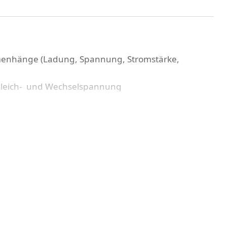
enhänge (Ladung, Spannung, Stromstärke,
 Gleich- und Wechselspannung
enten Zusammenhänge graphischer
größen
aloger, digitaler und darstellender Messtechnik
g