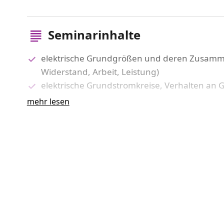
Seminarinhalte
elektrische Grundgrößen und deren Zusamm
Widerstand, Arbeit, Leistung)
elektrische Grundstromkreise, Verhalten an
Verhalten von idealen und realen Bauelem
mehr lesen
Darstellungsformen von elektrischen Grund
Messpraktikum, Messwertaufnahme mittels an
Kenngrößen sinusförmiger Wechselspannun