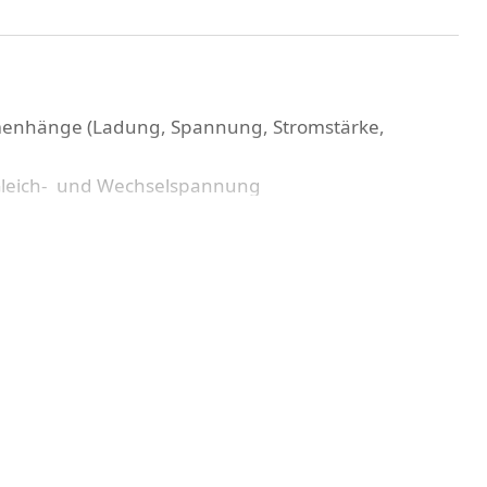
enhänge (Ladung, Spannung, Stromstärke,
 Gleich- und Wechselspannung
enten Zusammenhänge graphischer
größen
aloger, digitaler und darstellender Messtechnik
g