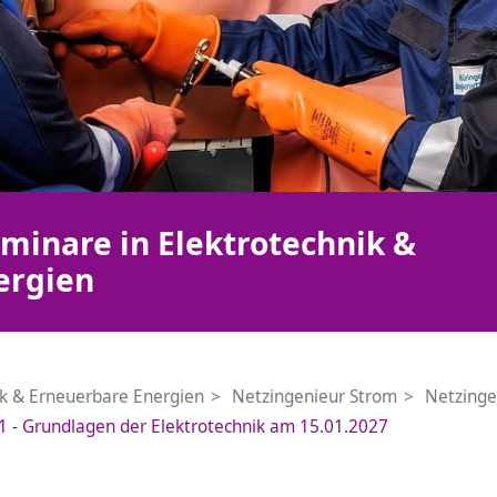
minare in Elektrotechnik &
ergien
ik & Erneuerbare Energien
Netzingenieur Strom
Netzinge
1 - Grundlagen der Elektrotechnik am 15.01.2027