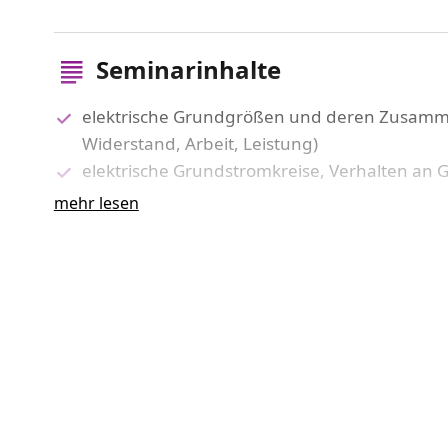
Seminarinhalte
elektrische Grundgrößen und deren Zusamm
Widerstand, Arbeit, Leistung)
elektrische Grundstromkreise, Verhalten an
Verhalten von idealen und realen Bauelem
mehr lesen
Darstellungsformen von elektrischen Grund
Messpraktikum, Messwertaufnahme mittels an
Kenngrößen sinusförmiger Wechselspannun