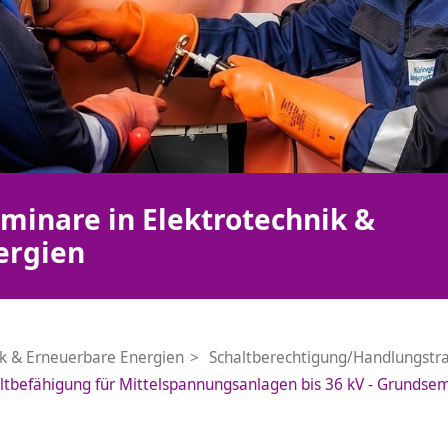
minare in Elektrotechnik &
ergien
ik & Erneuerbare Energien
Schaltberechtigung/Handlungstra
ltbefähigung für Mittelspannungsanlagen bis 36 kV - Grundsemi