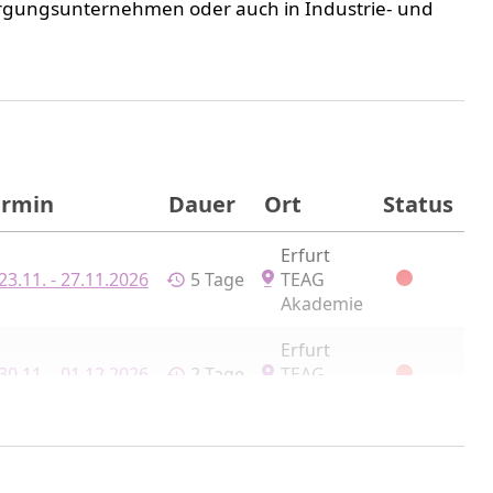
sorgungsunternehmen oder auch in Industrie- und
ermin
Dauer
Ort
Status
Erfurt
23.11. - 27.11.2026
5 Tage
TEAG
Akademie
Erfurt
30.11. - 01.12.2026
2 Tage
TEAG
Akademie
Erfurt
02.12.2026
1 Tag
TEAG
Akademie