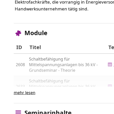
Elektrofachkräfte, die vorrangig in Energiever
Handwerksunternehmen tätig sind.
Module
ID
Titel
T
Schaltbefähigung für
2608
Mittelspannungsanlagen bis 36 kV -
Grundseminar - Theorie
Schaltbefähigung für
2633
Mittelspannungsanlagen bis 36 kV -
Grundseminar - Praxis
mehr lesen
Schaltbefähigung für
2617
Mittelspannungsanlagen bis 36 kV -
Seminarinhalte
Grundseminar - Prüfung