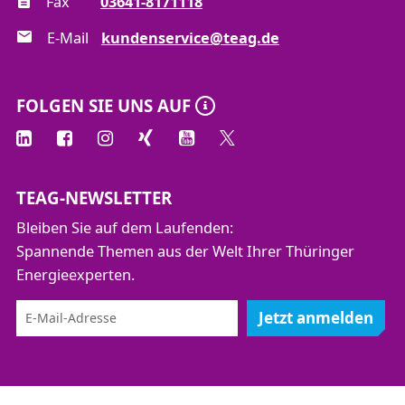
Fax
03641-8171118
Überblick
von Kosten zu Preisen – was auf der Rechnung
E-Mail
kundenservice@teag.de
steht
Vertrieb als Motor der Unternehmensentwicklung
Ausblick: Wohin geht die Energiewirtschaft?
FOLGEN SIE UNS AUF
TEAG-NEWSLETTER
Bleiben Sie auf dem Laufenden:
Spannende Themen aus der Welt Ihrer Thüringer
Energieexperten.
Jetzt anmelden