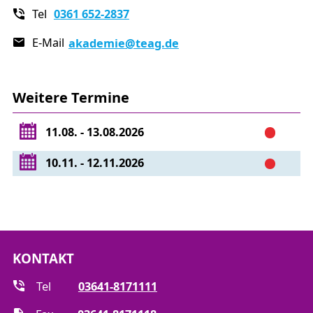
dem ifed – Institut für Energiedienstleistungen durch.
Tel
0361 652-2837
Tag 1:
E-Mail
akademie
@teag.de
Struktur der Energiewirtschaft in Deutschland
Energieträger und ihre Eigenschaften
Weitere Termine
Energie (insbesondere Strom und Gas) von der
Quelle/der Produktion zum Kunden
11.08. - 13.08.2026
Tag 2:
10.11. - 12.11.2026
Einbindung der Energiewirtschaft in den
Rechtsrahmen
die wichtigsten Verordnungen und Verträge
EEG und KWKG aktuell
KONTAKT
Tag 3:
Tel
03641-8171111
Marktkommunikation und Geschäftsprozesse im