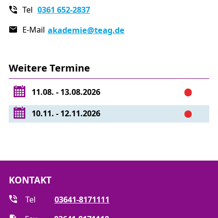
dem ifed – Institut für Energiedienstleistungen durch.
Tel
0361 652-2837
Tag 1:
E-Mail
akademie
@teag.de
Struktur der Energiewirtschaft in Deutschland
Energieträger und ihre Eigenschaften
Weitere Termine
Energie (insbesondere Strom und Gas) von der
Quelle/der Produktion zum Kunden
11.08. - 13.08.2026
Tag 2:
10.11. - 12.11.2026
Einbindung der Energiewirtschaft in den
Rechtsrahmen
die wichtigsten Verordnungen und Verträge
EEG und KWKG aktuell
KONTAKT
Tag 3:
Tel
03641-8171111
Marktkommunikation und Geschäftsprozesse im