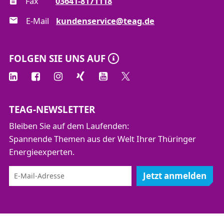
Fax
03641-8171118
Überblick
von Kosten zu Preisen – was auf der Rechnung
E-Mail
kundenservice@teag.de
steht
Vertrieb als Motor der Unternehmensentwicklung
Ausblick: Wohin geht die Energiewirtschaft?
FOLGEN SIE UNS AUF
TEAG-NEWSLETTER
Bleiben Sie auf dem Laufenden:
Spannende Themen aus der Welt Ihrer Thüringer
Energieexperten.
Jetzt anmelden