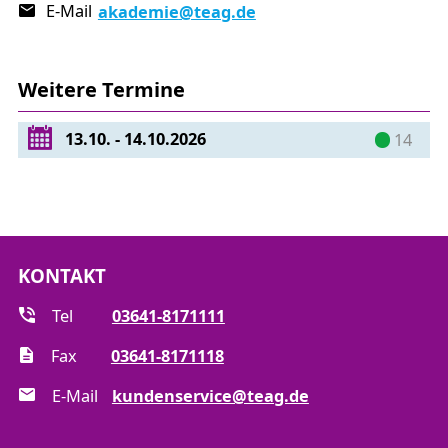
E-Mail
akademie
@teag.de
Energiewirtschaft
Energiewende – mehr als nur Stromwende
Was machen unsere europäischen Nachbarn –
Weitere Termine
Preisniveau, Erneuerbare Energien,
Digitalisierung
13.10. - 14.10.2026
14
KONTAKT
Tel
03641-8171111
Fax
03641-8171118
E-Mail
kundenservice@teag.de