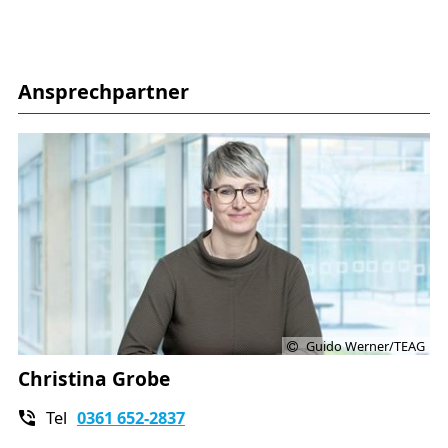
Quereinsteiger ist es sinnvoll, vorab das „1 × 1 der
Energiewirtschaft“ besucht zu haben.
Seminarinhalte:
Ansprechpartner
kurze Zusammenfassung der Grundlagen
Wo steht die Energiewirtschaft Mitte des
Jahrzehnts?
Lieferantenwechsel und Marktkommunikation
– die Neuerungen
Neue Anreizregulierungs- und
Netzentgeltsystematik – wie und warum?
Energiehandel, Energiebeschaffung – ein
Praxisbericht, dynamische Tarife
Guido Werner/TEAG
Steuerbarkeit von Erzeugung und Verbrauch –
Christina Grobe
Redispatch gescheitert und Lastmanagement mit
Potenzial?
Tel
0361 652-2837
KI und weitere neue Technologien in der