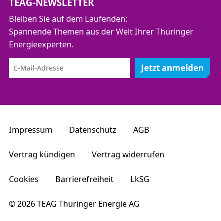
TEAG-NEWSLETTER
Modul 6 – Vermessung und Dokumentation –
Bleiben Sie auf dem Laufenden:
Grundlagen für Verteilnetzbetreiber (A-9.4)
Spannende Themen aus der Welt Ihrer Thüringer
Modul 7 – Arbeitssicherheit, Umwelt- und
Energieexperten.
Gesundheitsschutz für operativ tätige Mitarbeiter
(A-6.1.1)
Jetzt anmelden
Modul 8 – Verteilnetze – rechtliche
Rahmenbedingungen, Prozesse und
Managementsysteme (R-2.1)
Modul 9 – Grundlagen der Kunden- und
Kostenorientierung für Verteilnetzbetreiber (R-2.2)
Impressum
Datenschutz
AGB
Modul 10 – Gasdruckregel- und Gasmessanlagen
– Sachkundeschulung (G-2.2)*
Vertrag kündigen
Vertrag widerrufen
Modul 11 – Rohrleitungsbau – Kompaktseminar
Cookies
Barrierefreiheit
LkSG
für Verteilnetzbetreiber Gas (G-8.3)
Modul 12 – Arbeiten an Gasleitungen bei
© 2026 TEAG Thüringer Energie AG
unkontrollierter Gasausströmung –
Sicherheitstraining (G-5.2)