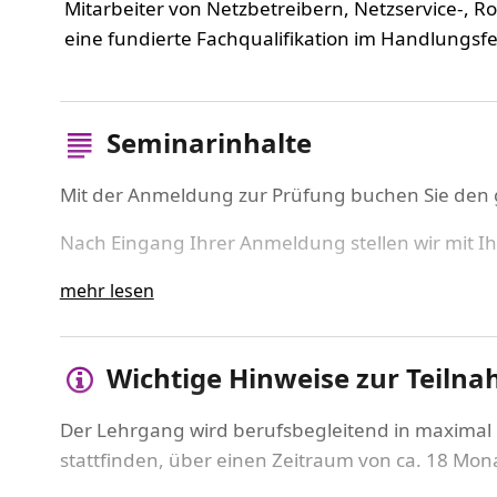
Mitarbeiter von Netzbetreibern, Netzservice-,
eine fundierte Fachqualifikation im Handlungsf
Seminarinhalte
Mit der Anmeldung zur Prüfung buchen Sie de
Nach Eingang Ihrer Anmeldung stellen wir mit I
vorhandenen Berufspraxis, Ihren individuelle
mehr lesen
Der Vorbereitungslehrgang auf die IHK-Weiterbil
Verteilnetztechnik im Handlungsfeld Gas“ ist au
Wichtige Hinweise zur Teiln
Verbände im Energie- und Wasserfach auf Basis d
Prüfungsvorschriften zum „Geprüften Netzmonteu
Der Lehrgang wird berufsbegleitend in maximal 1
Anforderungen und Aufgaben einer modernen Ga
stattfinden, über einen Zeitraum von ca. 18 Mon
unseres Lehrganges werden – dank unserer vor