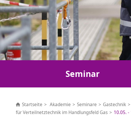
Seminar
Startseite
Akademie
Seminare
Gastechnik
für Verteilnetztechnik im Handlungsfeld Gas
10.05. -