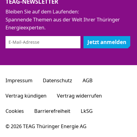
TEAG-NEWSLETTER
Modul 6 – Vermessung und Dokumentation –
Bleiben Sie auf dem Laufenden:
Grundlagen für Verteilnetzbetreiber (A-9.4)
Spannende Themen aus der Welt Ihrer Thüringer
Modul 7 – Arbeitssicherheit, Umwelt- und
Energieexperten.
Gesundheitsschutz für operativ tätige Mitarbeiter
(A-6.1.1)
Jetzt anmelden
Modul 8 – Verteilnetze – rechtliche
Rahmenbedingungen, Prozesse und
Managementsysteme (R-2.1)
Modul 9 – Grundlagen der Kunden- und
Kostenorientierung für Verteilnetzbetreiber (R-2.2)
Impressum
Datenschutz
AGB
Modul 10 – Gasdruckregel- und Gasmessanlagen
– Sachkundeschulung (G-2.2)*
Vertrag kündigen
Vertrag widerrufen
Modul 11 – Rohrleitungsbau – Kompaktseminar
Cookies
Barrierefreiheit
LkSG
für Verteilnetzbetreiber Gas (G-8.3)
Modul 12 – Arbeiten an Gasleitungen bei
© 2026 TEAG Thüringer Energie AG
unkontrollierter Gasausströmung –
Sicherheitstraining (G-5.2)