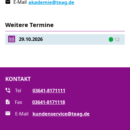
E-Mail
akademie
@teag.de
Planung und Bau von Gas-Netzanschlüssen
Auslegungsdrücke
Absperreinrichtungen
Weitere Termine
Leitungsführung
Rohrverbindungstechniken
29.10.2026
12
Hauseinführung
Druckregelung
Druckprüfverfahren
Inbetriebnahme und Verwahren des
Netzanschlusses
KONTAKT
Kennzeichnung und Einmessung
Exkurs Wasserstoff
Tel
03641-8171111
Fax
03641-8171118
Praktischer Teil
E-Mail
kundenservice@teag.de
Einbindung und Inbetriebnahme eines
Netzanschlusses