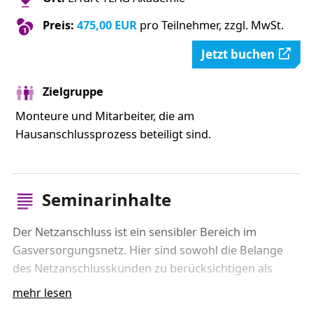
Preis:
475,00 EUR
pro Teilnehmer, zzgl. MwSt.
Jetzt buchen
Zielgruppe
Monteure und Mitarbeiter, die am
Hausanschlussprozess beteiligt sind.
Seminarinhalte
Der Netzanschluss ist ein sensibler Bereich im
Gasversorgungsnetz. Hier sind sowohl die Belange
des Netzanschlusskunden zu berücksichtigen als
auch eine qualitativ hochwertige Ausführung der
mehr lesen
Rohrbauarbeiten sicherzustellen.