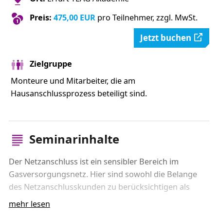
Preis:
475,00 EUR
pro Teilnehmer, zzgl. MwSt.
Jetzt buchen
Zielgruppe
Monteure und Mitarbeiter, die am
Hausanschlussprozess beteiligt sind.
Seminarinhalte
Der Netzanschluss ist ein sensibler Bereich im
Gasversorgungsnetz. Hier sind sowohl die Belange
des Netzanschlusskunden zu berücksichtigen als
auch eine qualitativ hochwertige Ausführung der
mehr lesen
Rohrbauarbeiten sicherzustellen.