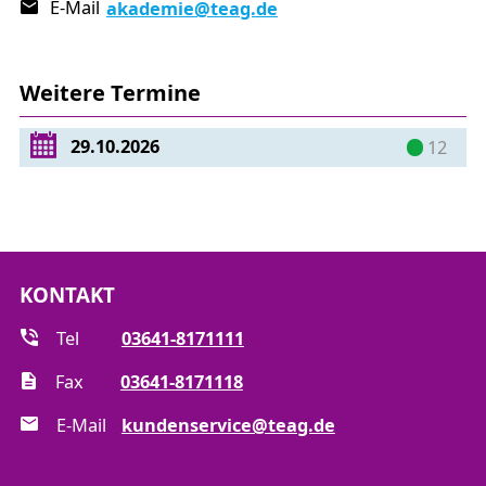
E-Mail
akademie
@teag.de
Planung und Bau von Gas-Netzanschlüssen
Auslegungsdrücke
Absperreinrichtungen
Weitere Termine
Leitungsführung
Rohrverbindungstechniken
29.10.2026
12
Hauseinführung
Druckregelung
Druckprüfverfahren
Inbetriebnahme und Verwahren des
Netzanschlusses
KONTAKT
Kennzeichnung und Einmessung
Exkurs Wasserstoff
Tel
03641-8171111
Fax
03641-8171118
Praktischer Teil
E-Mail
kundenservice@teag.de
Einbindung und Inbetriebnahme eines
Netzanschlusses