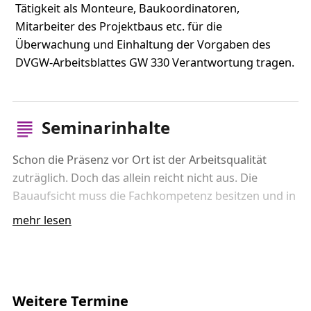
Tätigkeit als Monteure, Baukoordinatoren,
Mitarbeiter des Projektbaus etc. für die
Überwachung und Einhaltung der Vorgaben des
DVGW-Arbeitsblattes GW 330 Verantwortung tragen.
Seminarinhalte
Schon die Präsenz vor Ort ist der Arbeitsqualität
zuträglich. Doch das allein reicht nicht aus. Die
Bauaufsicht muss die Fachkompetenz besitzen und in
der Lage sein, diese zu zeigen. Unser Seminar dient
mehr lesen
dazu, den gesamten Prozess der
Kunststoffrohrverlegung auf der Baustelle von der
Materiallagerung bis hin zur ordnungsgemäßen
Qualität der Schweißverbindungen fundiert
Weitere Termine
beurteilen zu können.