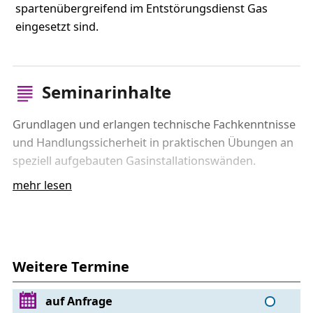
spartenübergreifend im Entstörungsdienst Gas
eingesetzt sind.
Seminarinhalte
Grundlagen und erlangen technische Fachkenntnisse
und Handlungssicherheit in praktischen Übungen an
speziell aufgebauten Gasinstallationswänden.
mehr lesen
Theoretischer Teil
gastechnische Grundlagen relevante Gesetze,
Verordnungen, Vorschriften und Regeln
Gerätetechnik zur Überprüfung des Gasdruckes,
Weitere Termine
der Gasinstallationsanlage sowie zum Spüren und
Messen von Gasen
auf Anfrage
Erkennen, Beurteilen, Beheben und