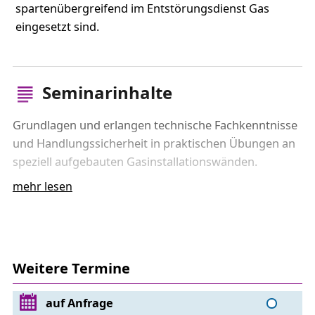
spartenübergreifend im Entstörungsdienst Gas
eingesetzt sind.
Seminarinhalte
Grundlagen und erlangen technische Fachkenntnisse
und Handlungssicherheit in praktischen Übungen an
speziell aufgebauten Gasinstallationswänden.
mehr lesen
Theoretischer Teil
gastechnische Grundlagen relevante Gesetze,
Verordnungen, Vorschriften und Regeln
Gerätetechnik zur Überprüfung des Gasdruckes,
Weitere Termine
der Gasinstallationsanlage sowie zum Spüren und
Messen von Gasen
auf Anfrage
Erkennen, Beurteilen, Beheben und