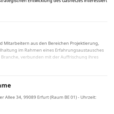
trategischen Entwicklung des Gasnetzes interessiert
nd Mitarbeitern aus den Bereichen Projektierung,
dhaltung im Rahmen eines Erfahrungsaustausches
r Branche, verbunden mit der Auffrischung ihres
tung von Prof. Dr.-Ing. Jens Mischner, zusammen mit
 GmbH und einem Expertenteam von Dozenten
ahme
 Allee 34, 99089 Erfurt (Raum BE 01) - Uhrzeit:
n de-fossilen Gasen aus der Sicht