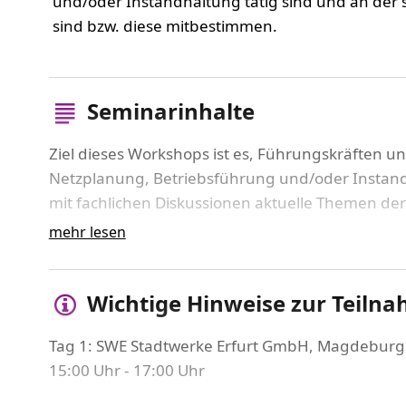
und/oder Instandhaltung tätig sind und an der s
sind bzw. diese mitbestimmen.
Seminarinhalte
Ziel dieses Workshops ist es, Führungskräften u
Netzplanung, Betriebsführung und/oder Instan
mit fachlichen Diskussionen aktuelle Themen de
netzplanerischen Wissens, nahezubringen.
mehr lesen
Diesen Workshop führen wir unter fachlicher Lei
der ONTRAS Gastransport GmbH, der SWE Netz
Wichtige Hinweise zur Teiln
durch.
Tag 1:
SWE Stadtwerke Erfurt GmbH,
Magdeburger
Themen Tag 1:
15:00 Uhr - 17:00 Uhr
Thüringer Zielsystem Energie und die Rolle vo