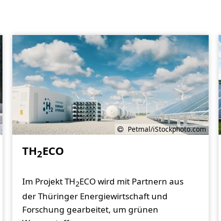
Petmal/iStockphoto.com
TH
ECO
2
Im Projekt TH
ECO wird mit Partnern aus
2
der Thüringer Energiewirtschaft und
Forschung gearbeitet, um grünen