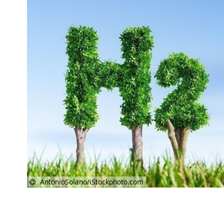
AntonioSolano/iStockphoto.com