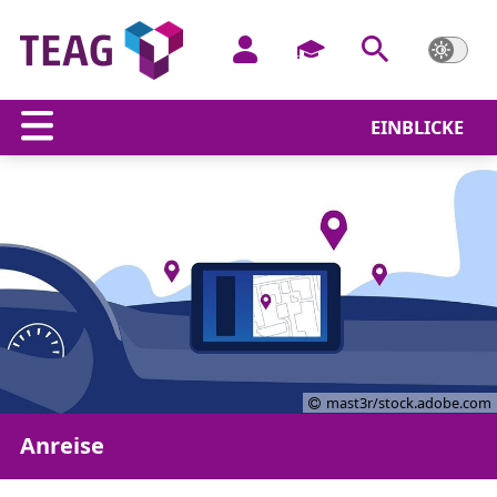
EINBLICKE
mast3r/stock.adobe.com
Anreise