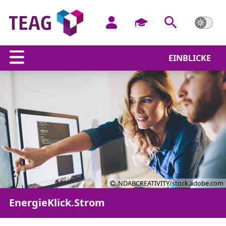
EINBLICKE
NDABCREATIVITY/stock.adobe.com
EnergieKlick.Strom