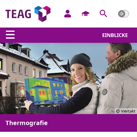
EINBLICKE
ThermografieAnalyse online bestelle
Viertakt
Thermografie