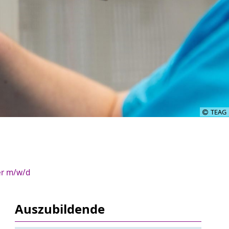
TEAG
er m/w/d
Auszubildende