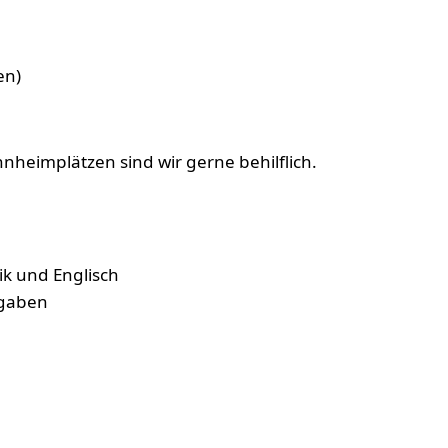
en)
heimplätzen sind wir gerne behilflich.
k und Englisch
fgaben