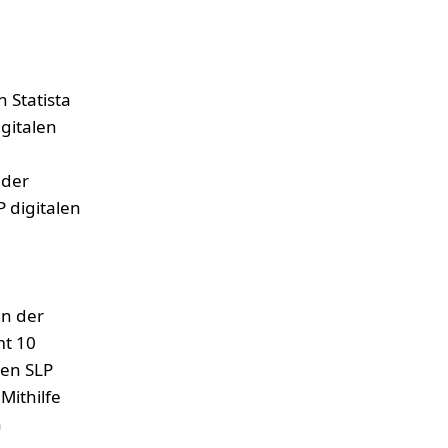
Statista
gitalen
 der
 digitalen
in der
mt 10
en SLP
Mithilfe
h