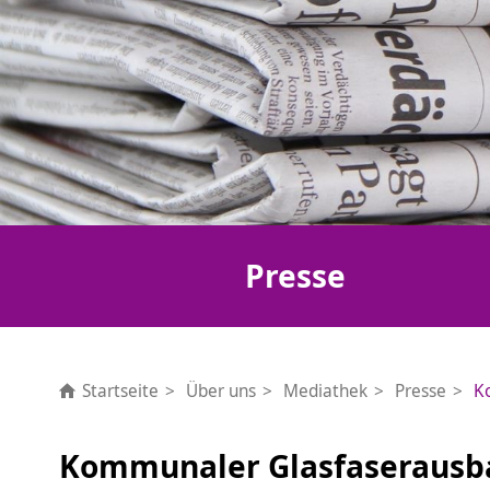
Presse
Startseite
Über uns
Mediathek
Presse
K
Kommunaler Glasfaserausb