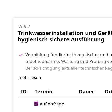
W-9.2
Trinkwasserinstallation und Ger
hygienisch sichere Ausführung
Vermittlung fundierter theoretischer und 
Inbetriebnahme, Wartung und Prüfung von 
Berücksichtigung aktueller technischer Re
Vertiefung der fachlichen Kompetenzen in
mehr lesen
Fügetechnik, Installationstechnik sowie 
Vermittlung praxisnaher Inhalte zur Sich
ID
Termin
Dauer
Or
Hygieneanforderungen und betrieblicher 
Erweiterung und Vertiefung der theoretisc
auf Anfrage
Trinkwasserinstallation (TRWI) mit Fokus a