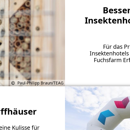
Besse
Insektenh
Für das Pr
Insektenhotels
Fuchsfarm Erf
Paul-Philipp Braun/TEAG
yffhäuser
ine Kulisse für