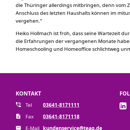
die Thüringer allerdings mitbringen, denn vom Z
Anschluss des letzten Haushalts können im mitun
vergehen.“
Heiko Hollmach ist froh, dass seine Wartezeit du
die Erfahrungen der vergangenen Monate haben 
Homeschooling und Homeoffice schlichtweg unmö
KONTAKT
FOL
Tel
03641-8171111
Fax
03641-8171118
E-Mail
kundenservice@teag.de