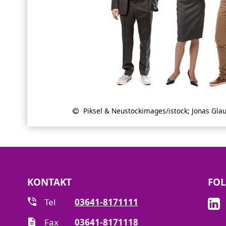
Piksel & Neustockimages/istock; Jonas Gla
KONTAKT
FOL
Tel
03641-8171111
Fax
03641-8171118