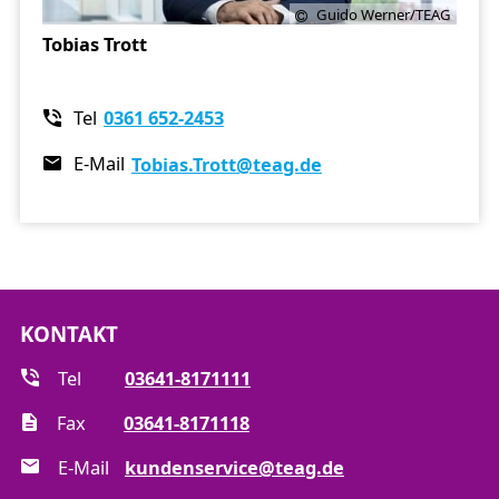
Guido Werner/TEAG
Tobias Trott
Tel
0361 652-2453
E-Mail
Tobias.Trott
@teag.de
KONTAKT
Tel
03641-8171111
Fax
03641-8171118
E-Mail
kundenservice@teag.de