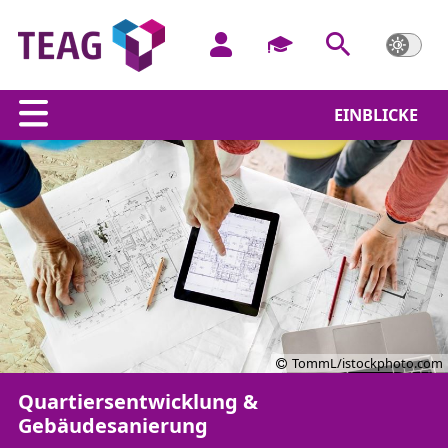
EINBLICKE
TommL/istockphoto.com
Quartiersentwicklung &
Gebäudesanierung