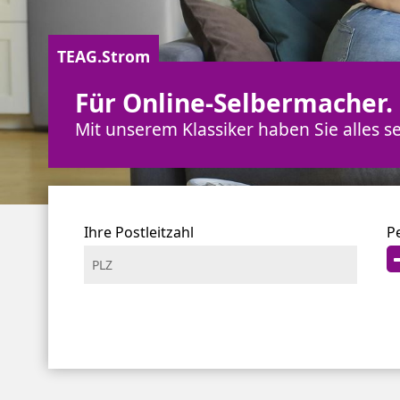
TEAG.Strom
Für Online-Selbermacher.
Mit unserem Klassiker haben Sie alles sel
Für eine leichtere Orientierung empfehlen w
Ihre Postleitzahl
P