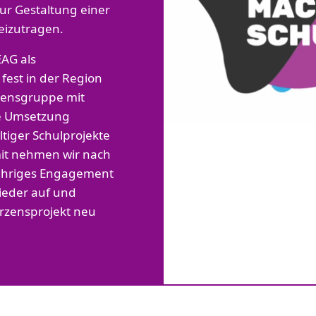
zur Gestaltung einer
eizutragen.
EAG als
 fest in der Region
mensgruppe mit
e Umsetzung
tiger Schulprojekte
it nehmen wir nach
jähriges Engagement
ieder auf und
rzensprojekt neu