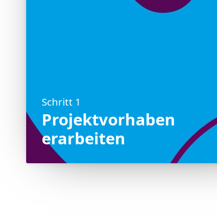
Schritt 1
Projektvorhaben
erarbeiten