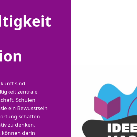
tigkeit
ion
kunft sind
igkeit zentrale
chaft. Schulen
 sie ein Bewusstsein
wortung schaffen
tiv zu denken.
s können darin