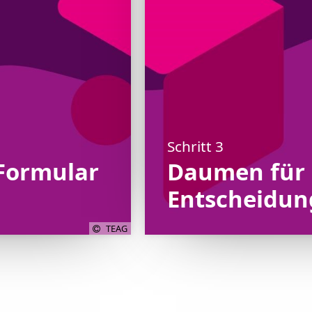
Schritt 3
Formular
Daumen für d
Entscheidun
TEAG