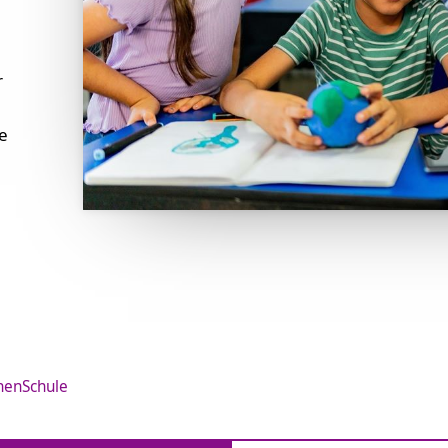
r
e
enSchule