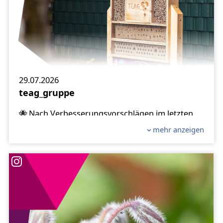
29.07.2026
teag_gruppe
🐝 Nach Verbesserungsvorschlägen im letzten
Jahr haben wir unsere Insektenhotels
mehr anzeigen
überarbeitet und in diesem Jahr sogar 30 Stück
an Thüringer Kindergärten verlost.
🐦️ Holzwolle und Zapfen kamen raus, dafür
haben wir jetzt größeres Altholz und Lehm
verbaut. Außerdem haben wir das
Vogelschutzgitter um das gesamte
Insektenhotel gezogen.