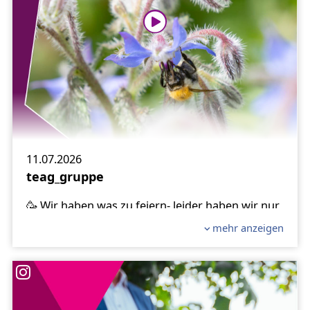
🤩 Die Kinder im Kindergarten in Ichtershausen
freuen sich schon auf die neuen Insekten-
Besucher, die bald dort einziehen.
#Biene
#Insektenhotel
#MitTEAGSummts
#Kindergarten
#Insektenhotels
11.07.2026
teag_gruppe
🥳 Wir haben was zu feiern- leider haben wir nur
Bilder. Wenn der Algorithmus aber Reels
mehr anzeigen
bevorzugt, werden die Bilder kurzerhand zum
Leben erweckt.
🐝 In den letzten Wochen haben uns rund 350
Einsendungen zu unserer Aktion „Mit TEAG
summt’s“ von Kindergärten aus ganz Thüringen