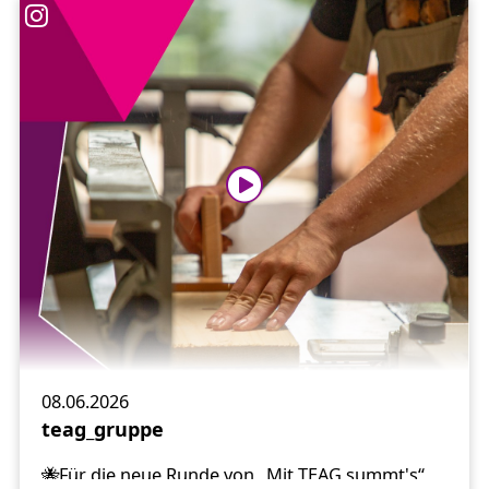
Insektenhotels an Thüringer Kindergärten. Im
letzten Jahr konnten sich schon einige
Kindergärten freuen. Vielleicht habt Ihr dieses
Jahr Glück.
#Biene
#Insektenhotel
#MitTEAGSummts
#Kindergarten
#Insektenhotels
08.06.2026
teag_gruppe
🐝Für die neue Runde von „Mit TEAG summt's“