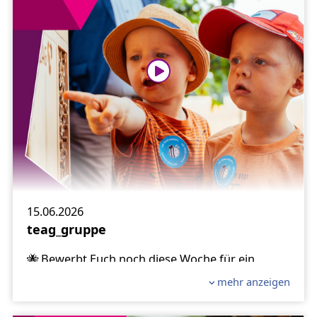
erreicht. Wir sind überwältigt von der
großartigen Resonanz! Und weil wir so
begeistert sind, haben wir statt 25 sogar 30
Gewinner ausgelost.
🤩 Vielen Dank an alle Kindergärten, die
mitgemacht haben! Die Gewinner findet Ihr
online unter:
www.teag.de/insektenhotels
#Biene
#Insektenhotel
#MitTEAGSummts
#Kindergarten
#Insektenhotels
#Trend
15.06.2026
teag_gruppe
🐝 Bewerbt Euch noch diese Woche für ein
Insektenhotel für Euren Kindergarten unter
mehr anzeigen
www.teag.de/insektenhotels
🥳 Auch in diesem Jahr verlosen wir wieder 25