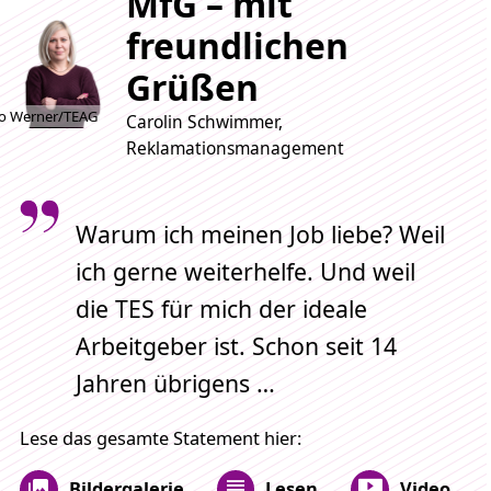
MfG – mit
freundlichen
Grüßen
o Werner/TEAG
Carolin Schwimmer,
Reklamationsmanagement
Warum ich meinen Job liebe? Weil
ich gerne weiterhelfe. Und weil
die TES für mich der ideale
Arbeitgeber ist. Schon seit 14
Jahren übrigens …
Lese das gesamte Statement hier:
Bildergalerie
Lesen
Video