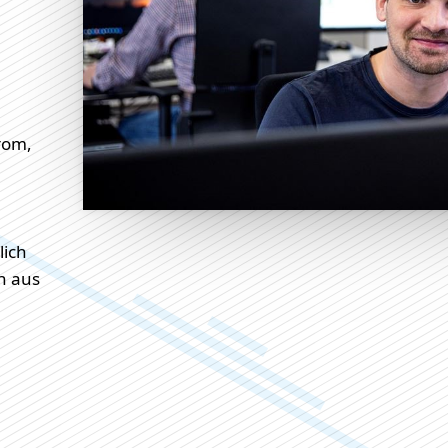
trom,
lich
n aus