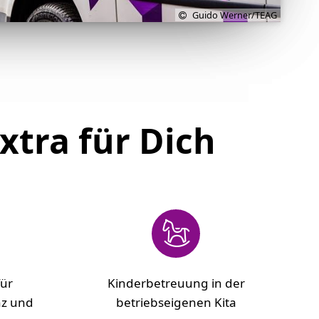
Guido Werner/TEAG
xtra für Dich
für
Kinderbetreuung in der
nz und
betriebseigenen Kita