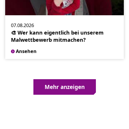
https://www.thueringerenergie.de/Ueber_uns/malwettbewerb
#Malwettbewerb
#Sommerferien
#Thüringen
#Malvorlagen
#Ferienspaß
07.08.2026
🎨 Wer kann eigentlich bei unserem
Malwettbewerb mitmachen?
Ansehen
Mehr anzeigen