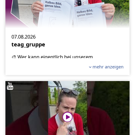
07.08.2026
teag_gruppe
🎨 Wer kann eigentlich bei unserem
Malwettbewerb mitmachen?
mehr anzeigen
Uns hat diese Frage in letzter Zeit öfter erreicht,
daher hier eine kleine Klarstellung: Jeder kann
mitmachen!
So einfach funktioniert’s:
1️⃣ Vorlage herunterladen und ausdrucken
2️⃣ Ausmalen und kreativ verändern
3️⃣ Originalbild bis 14. August 2026 per Post an
uns senden
👉️ Alle Infos und die Vorlagen zum Download: